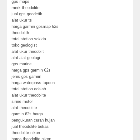
gps maps
merk theodolite
jual gps geodetik
alat ukur ts
harga garmin gpsmap 62s
theodolith
total station sokkia
toko geologist
alat ukur theodolit
alat alat geologi
gps marine
harga gps garmin 62s
jenis gps garmin
harga waterpass topcon
total station adalah
alat ukur theodolite
sirine motor
alat theodolite
garmin 62s harga
pengukuran curah hujan
jual theodolite bekas
theodolite nikon
harga theodolite nikon