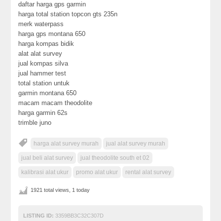
daftar harga gps garmin
harga total station topcon gts 235n
merk waterpass
harga gps montana 650
harga kompas bidik
alat alat survey
jual kompas silva
jual hammer test
total station untuk
garmin montana 650
macam macam theodolite
harga garmin 62s
trimble juno
harga alat survey murah
jual alat survey murah
jual beli alat survey
jual theodolite south et 02
kalibrasi alat ukur
promo alat ukur
rental alat survey
1921 total views, 1 today
LISTING ID:
3359BB3C32C307D