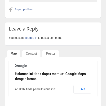
Report problem
Leave a Reply
You must be
logged in
to post a comment.
Map
Contact
Poster
Sorry, the address could not be found.
Halaman ini tidak dapat memuat Google Maps
dengan benar.
Oke
Apakah Anda pemilik situs ini?