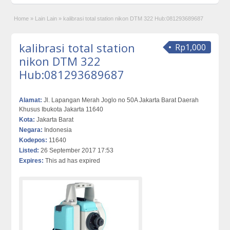
Home
»
Lain Lain
»
kalibrasi total station nikon DTM 322 Hub:081293689687
kalibrasi total station
Rp1,000
nikon DTM 322
Hub:081293689687
Alamat:
Jl. Lapangan Merah Joglo no 50A Jakarta Barat Daerah
Khusus Ibukota Jakarta 11640
Kota:
Jakarta Barat
Negara:
Indonesia
Kodepos:
11640
Listed:
26 September 2017 17:53
Expires:
This ad has expired