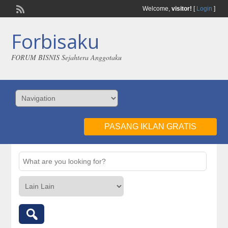
Welcome,
visitor!
[
Login
]
Forbisaku
FORUM BISNIS Sejahtera Anggotaku
PASANG IKLAN GRATIS