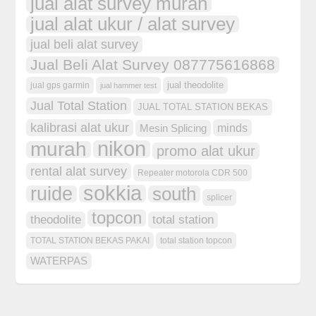
jual alat survey murah
jual alat ukur / alat survey
jual beli alat survey
Jual Beli Alat Survey 087775616868
jual theodolite
jual gps garmin
jual hammer test
Jual Total Station
JUAL TOTAL STATION BEKAS
kalibrasi alat ukur
minds
Mesin Splicing
nikon
murah
promo alat ukur
rental alat survey
Repeater motorola CDR 500
sokkia
ruide
south
splicer
topcon
theodolite
total station
TOTAL STATION BEKAS PAKAI
total station topcon
WATERPAS