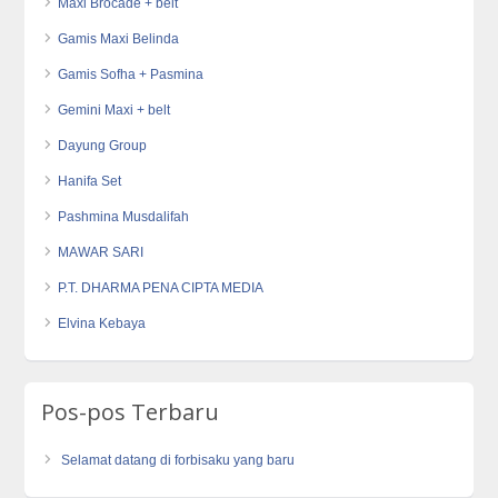
Maxi Brocade + belt
Gamis Maxi Belinda
Gamis Sofha + Pasmina
Gemini Maxi + belt
Dayung Group
Hanifa Set
Pashmina Musdalifah
MAWAR SARI
P.T. DHARMA PENA CIPTA MEDIA
Elvina Kebaya
Pos-pos Terbaru
Selamat datang di forbisaku yang baru