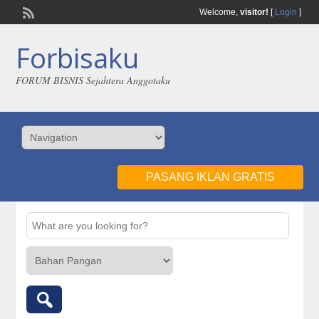
Welcome,
visitor!
[
Login
]
Forbisaku
FORUM BISNIS Sejahtera Anggotaku
PASANG IKLAN GRATIS