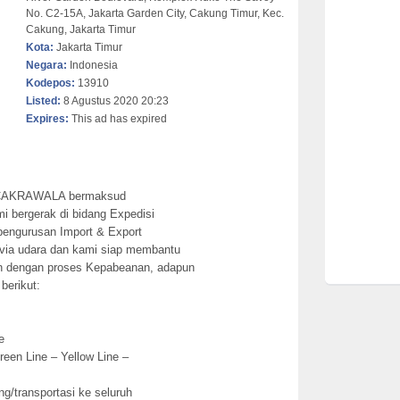
No. C2-15A, Jakarta Garden City, Cakung Timur, Kec.
Cakung, Jakarta Timur
Kota:
Jakarta Timur
Negara:
Indonesia
Kodepos:
13910
Listed:
8 Agustus 2020 20:23
Expires:
This ad has expired
L CAKRAWALA bermaksud
 bergerak di bidang Expedisi
epengurusan Import & Export
 via udara dan kami siap membantu
n dengan proses Kepabeanan, adapun
berikut:
e
een Line – Yellow Line –
/transportasi ke seluruh