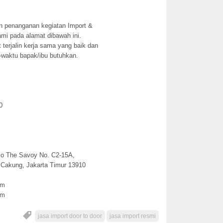
 penanganan kegiatan Import &
ami pada alamat dibawah ini.
erjalin kerja sama yang baik dan
u-waktu bapak/ibu butuhkan.
0
ko The Savoy No. C2-15A,
 Cakung, Jakarta Timur 13910
om
om
jasa import door to door
jasa import resmi