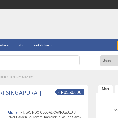
aturan
Blog
Kontak kami
PURA | RALINE IMPORT
Map
RI SINGAPURA |
Rp550,000
Sor
Alamat:
PT. JASINDO GLOBAL CAKRAWALA Jl.
River Garden Boulevard, Komplek Ruko The Savoy