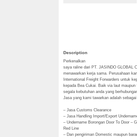
Description
Perkenalkan
saya raline dari PT. JASINDO GLOBA
menawarkan kerja sama. Perusahaan kami
International Freight Forwarders untuk k
kepada Bea Cukai. Baik via laut maupun
segala kebutuhan anda yang berhubunga
Jasa yang kami tawarkan adalah sebagai 
– Jasa Customs Clearance
– Jasa Handling Import/Export Undernam
– Undername Borongan Door To Door – Gr
Red Line
– Dan pengiriman Domestic maupun barang