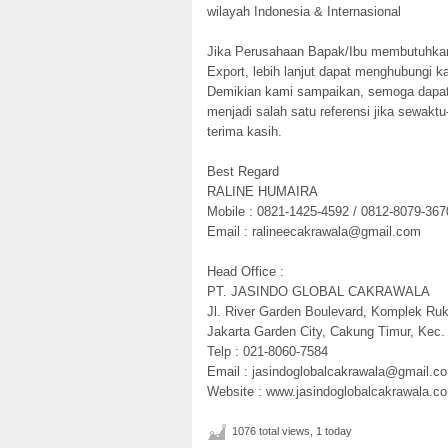
wilayah Indonesia & Internasional
Jika Perusahaan Bapak/Ibu membutuhkan
Export, lebih lanjut dapat menghubungi k
Demikian kami sampaikan, semoga dapat t
menjadi salah satu referensi jika sewakt
terima kasih.
Best Regard
RALINE HUMAIRA
Mobile : 0821-1425-4592 / 0812-8079-367
Email : ralineecakrawala@gmail.com
Head Office :
PT. JASINDO GLOBAL CAKRAWALA
Jl. River Garden Boulevard, Komplek Ru
Jakarta Garden City, Cakung Timur, Kec.
Telp : 021-8060-7584
Email : jasindoglobalcakrawala@gmail.c
Website : www.jasindoglobalcakrawala.c
1076 total views, 1 today