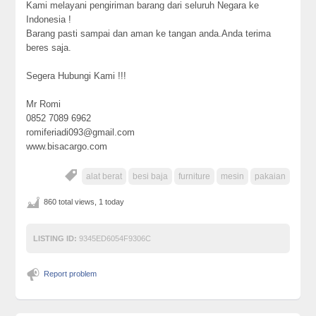
Kami melayani pengiriman barang dari seluruh Negara ke
Indonesia !
Barang pasti sampai dan aman ke tangan anda.Anda terima
beres saja.
Segera Hubungi Kami !!!
Mr Romi
0852 7089 6962
romiferiadi093@gmail.com
www.bisacargo.com
alat berat
besi baja
furniture
mesin
pakaian
860 total views, 1 today
LISTING ID:
9345ED6054F9306C
Report problem