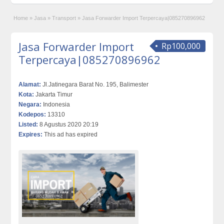
Home
»
Jasa
»
Transport
»
Jasa Forwarder Import Terpercaya|085270896962
Jasa Forwarder Import
Rp100,000
Terpercaya|085270896962
Alamat:
Jl.Jatinegara Barat No. 195, Balimester
Kota:
Jakarta Timur
Negara:
Indonesia
Kodepos:
13310
Listed:
8 Agustus 2020 20:19
Expires:
This ad has expired