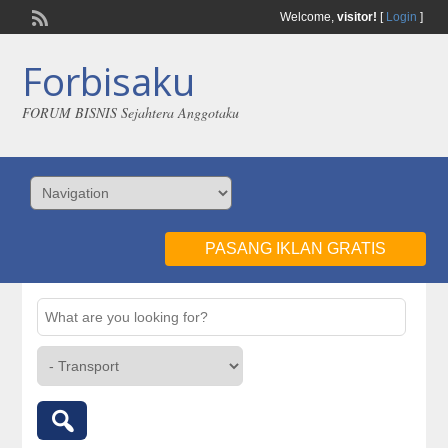
Welcome,
visitor!
[
Login
]
Forbisaku
FORUM BISNIS Sejahtera Anggotaku
PASANG IKLAN GRATIS