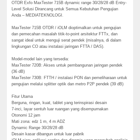
OTDR Exfo MaxTester 715B dynamic range 30/28/28 dB Entry-
Level Solusi Dirancang untuk Semua Kebutuhan Pengujian
Anda – MEDIATEKNOLOGI.
MaxTester 715B OTDR / iOLM dioptimalkan untuk pengujian
dan pemecahan masalah titik-to-point arsitektur FTTx, dan
sangat ideal untuk menguji serat pendek (misalnya, di dalam
lingkungan CO atau instalasi jaringan FTTA / DAS).
Model-model lain yang tersedia:
MaxTester 720B: Akses untuk pembangunan jaringan pendek
(36 dB)
MaxTester 730B: FTTH / instalasi PON dan pemeliharaan untuk
pengujian melalui splitter optik dan metro P2P pendek (39 dB)
Fitur Utama
Berguna, ringan, kuat, tablet yang terinspirasi desain
7-inci, layar sentuh luar ruangan yang disempurnakan
Otonomi 12 jam
Mati zona: edz 1 m, 4 m ADZ
Dynamic Range 30/28/28 dB
Desain kasar dibangun untuk luar pabrik