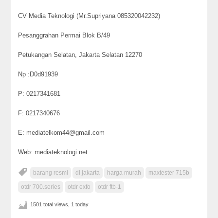
CV Media Teknologi (Mr.Supriyana 085320042232)
Pesanggrahan Permai Blok B/49
Petukangan Selatan, Jakarta Selatan 12270
Np :D0d91939
P: 0217341681
F: 0217340676
E: mediatelkom44@gmail.com
Web: mediateknologi.net
barang resmi
di jakarta
harga murah
maxtester 715b
otdr 700.series
otdr exfo
otdr ftb-1
1501 total views, 1 today