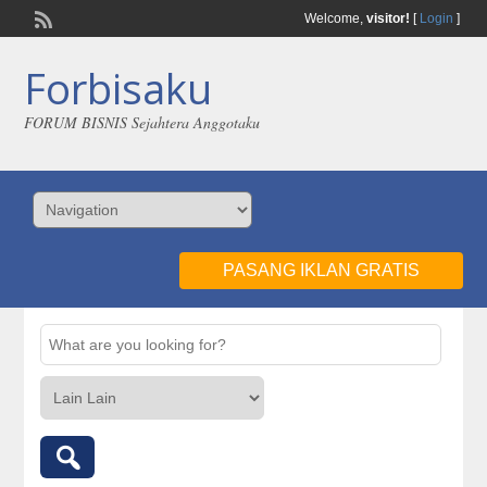
Welcome,
visitor!
[
Login
]
Forbisaku
FORUM BISNIS Sejahtera Anggotaku
PASANG IKLAN GRATIS