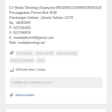
CV Media Teknologi (Supriyana 085320042232/0895700505323)
Pesanggrahan Permai Blok B/49
Petukangan Selatan, Jakarta Selatan 12270
Np : d0d91939
P: 0217341681
F: 0217340676
E: mediatelkom44@gmail.com
Web: mediateknologi.net
berkualitas
harga murah
jakarta selatan
splicer sumitomo
t-81c
1549 total views, 2 today
LISTING ID:
810588856EA134F8
Report problem