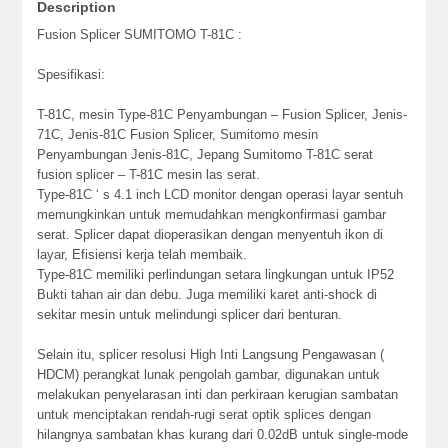
Description
Fusion Splicer SUMITOMO T-81C :
Spesifikasi:
T-81C, mesin Type-81C Penyambungan – Fusion Splicer, Jenis-
71C, Jenis-81C Fusion Splicer, Sumitomo mesin
Penyambungan Jenis-81C, Jepang Sumitomo T-81C serat
fusion splicer – T-81C mesin las serat.
Type-81C ‘ s 4.1 inch LCD monitor dengan operasi layar sentuh
memungkinkan untuk memudahkan mengkonfirmasi gambar
serat. Splicer dapat dioperasikan dengan menyentuh ikon di
layar, Efisiensi kerja telah membaik.
Type-81C memiliki perlindungan setara lingkungan untuk IP52
Bukti tahan air dan debu. Juga memiliki karet anti-shock di
sekitar mesin untuk melindungi splicer dari benturan.
Selain itu, splicer resolusi High Inti Langsung Pengawasan (
HDCM) perangkat lunak pengolah gambar, digunakan untuk
melakukan penyelarasan inti dan perkiraan kerugian sambatan
untuk menciptakan rendah-rugi serat optik splices dengan
hilangnya sambatan khas kurang dari 0.02dB untuk single-mode