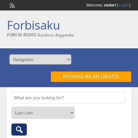
Welcome,
visitor!
[
Login
]
Forbisaku
FORUM BISNIS Sejahtera Anggotaku
PASANG IKLAN GRATIS