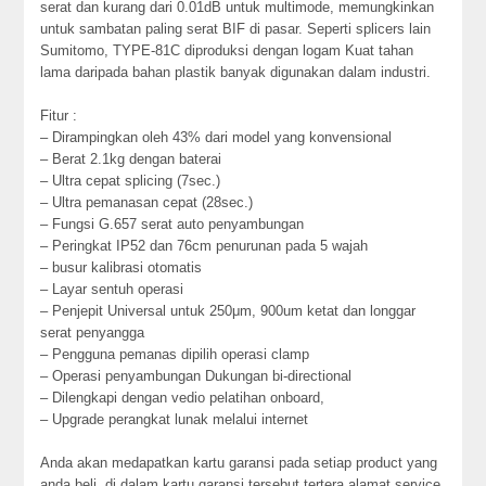
serat dan kurang dari 0.01dB untuk multimode, memungkinkan
untuk sambatan paling serat BIF di pasar. Seperti splicers lain
Sumitomo, TYPE-81C diproduksi dengan logam Kuat tahan
lama daripada bahan plastik banyak digunakan dalam industri.
Fitur :
– Dirampingkan oleh 43% dari model yang konvensional
– Berat 2.1kg dengan baterai
– Ultra cepat splicing (7sec.)
– Ultra pemanasan cepat (28sec.)
– Fungsi G.657 serat auto penyambungan
– Peringkat IP52 dan 76cm penurunan pada 5 wajah
– busur kalibrasi otomatis
– Layar sentuh operasi
– Penjepit Universal untuk 250μm, 900um ketat dan longgar
serat penyangga
– Pengguna pemanas dipilih operasi clamp
– Operasi penyambungan Dukungan bi-directional
– Dilengkapi dengan vedio pelatihan onboard,
– Upgrade perangkat lunak melalui internet
Anda akan medapatkan kartu garansi pada setiap product yang
anda beli, di dalam kartu garansi tersebut tertera alamat service