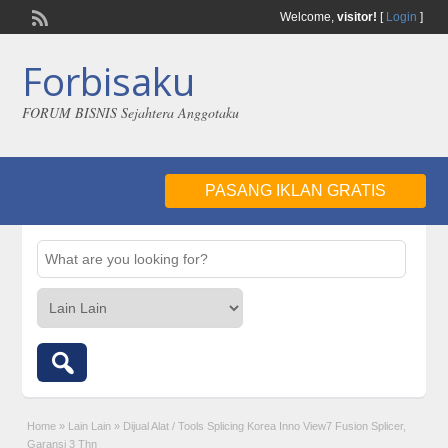
Welcome,
visitor!
[
Login
]
Forbisaku
FORUM BISNIS Sejahtera Anggotaku
PASANG IKLAN GRATIS
Home
»
Lain Lain
»
Dijual Alat / Tools Splicing Korea Inno View7 Fusion Splicer,
Garansi 3 Thn