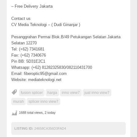
– Free Delivery Jakarta
Contact us
CV Media Teknologi – ( Dudi Ginanjar )
Pesanggrahan Permai Blok.B/49 Petukangan Selatan Jakarta
Selatan 12270
Tel: (+62) 7341681
Fax: (+62) 7340676
Pin BB: 5D31E2C1
Whatsapp: (+62) 81282325830/082110431700
Email: fiberoptic95@gmail.com
Website: mediateknologi.net
fusion splicer
harga
inno view7
jual inno view7
murah
splicer inno view7
1688 total views, 2 today
LISTING ID:
24658CA356D3FAD4