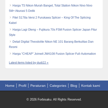
Harga TS Nikon Murah Banget, Total Station Nikon Nivo Nivo
5M+ Akurasi 5 Detik
Fitel S178a Versi 2 Furukawa Splicer – King Of The Splicing
Kabel
Harga Lagi Oleng – Fujikura 70s FSM Fusion Splicer Japan Fitur
Style
Detail Digital Theodolite Nikon NE 101 Barang Berkulitas Dan
Resmi
Harga “CHEAP” Joinwit JW4108 Fusion Splicer Full-Automation
Latest items listed by dudi22 »
Home
Profil
Peraturan
Categories
Blog
Kontak kami
© 2026 Forbisaku. All Rights Reserved.