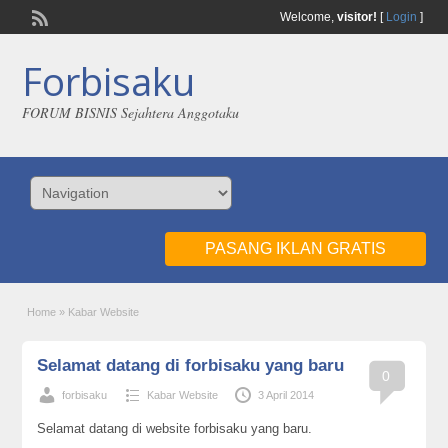
Welcome,
visitor!
[
Login
]
Forbisaku
FORUM BISNIS Sejahtera Anggotaku
PASANG IKLAN GRATIS
Home
»
Kabar Website
Selamat datang di forbisaku yang baru
0
forbisaku
Kabar Website
3 April 2014
Selamat datang di website forbisaku yang baru.