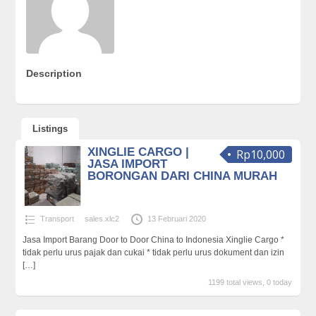
Description
Listings
XINGLIE CARGO |
Rp10,000
JASA IMPORT
BORONGAN DARI CHINA MURAH
Transport
sales.xlc2
13 Februari 2020
Jasa Import Barang Door to Door China to Indonesia Xinglie Cargo *
tidak perlu urus pajak dan cukai * tidak perlu urus dokument dan izin
[…]
1199 total views, 0 today