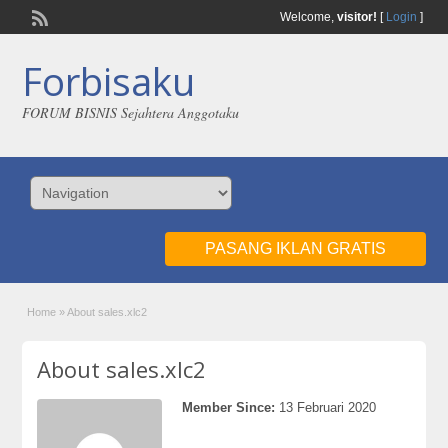
Welcome,
visitor!
[
Login
]
Forbisaku
FORUM BISNIS Sejahtera Anggotaku
PASANG IKLAN GRATIS
Home
»
About sales.xlc2
About sales.xlc2
Member Since:
13 Februari 2020